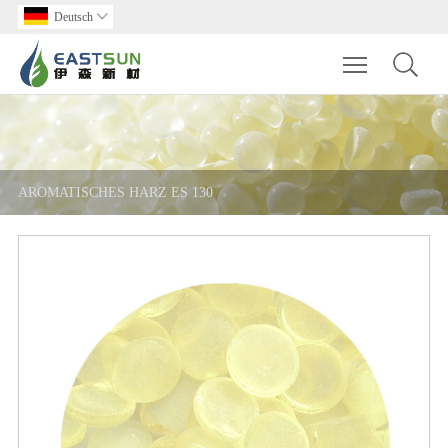
Deutsch

Toggle main m
AROMATISCHES HARZ ES 130