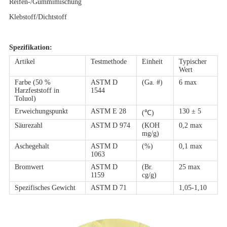
Reifen-/Gummimischung
Klebstoff/Dichtstoff
Spezifikation:
Artikel
Testmethode
Einheit
Typischer
Wert
Farbe (50 %
ASTM D
(Ga. #)
6 max
Harzfeststoff in
1544
Toluol)
Erweichungspunkt
ASTM E 28
130 ± 5
(℃)
Säurezahl
ASTM D 974
(KOH
0,2 max
mg/g)
Aschegehalt
ASTM D
(%)
0,1 max
1063
Bromwert
ASTM D
(Br.
25 max
1159
cg/g)
Spezifisches Gewicht
ASTM D 71
1,05-1,10