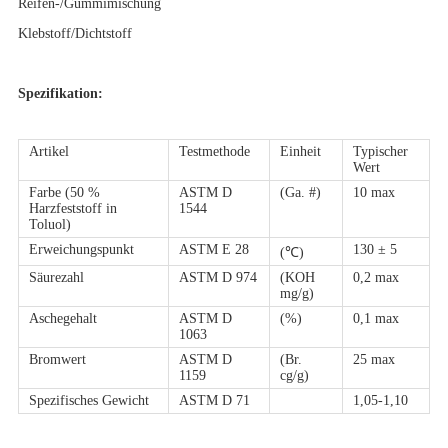
Reifen-/Gummimischung
Klebstoff/Dichtstoff
Spezifikation:
Artikel
Testmethode
Einheit
Typischer
Wert
Farbe (50 %
ASTM D
(Ga. #)
10 max
Harzfeststoff in
1544
Toluol)
Erweichungspunkt
ASTM E 28
130 ± 5
(℃)
Säurezahl
ASTM D 974
(KOH
0,2 max
mg/g)
Aschegehalt
ASTM D
(%)
0,1 max
1063
Bromwert
ASTM D
(Br.
25 max
1159
cg/g)
Spezifisches Gewicht
ASTM D 71
1,05-1,10