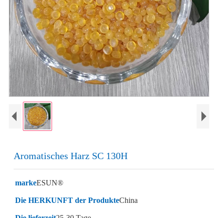
Aromatisches Harz SC 130H
marke
ESUN®
Die HERKUNFT der Produkte
China
Die lieferzeit
25-30 Tage