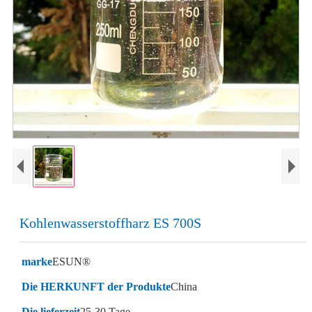
Kohlenwasserstoffharz ES 700S
marke
ESUN®
Die HERKUNFT der Produkte
China
Die lieferzeit
25-30 Tage