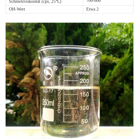
700-800
Schmelzviskosität (cps, 25℃)
OH-Wert
Etwa 2